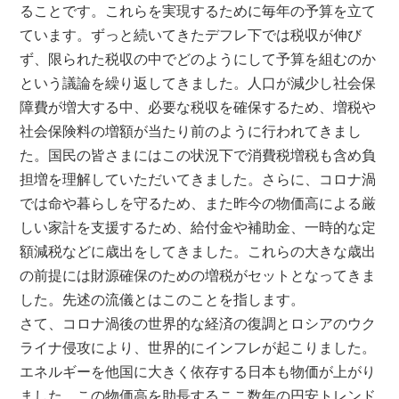
ることです。これらを実現するために毎年の予算を立て
ています。ずっと続いてきたデフレ下では税収が伸び
ず、限られた税収の中でどのようにして予算を組むのか
という議論を繰り返してきました。人口が減少し社会保
障費が増大する中、必要な税収を確保するため、増税や
社会保険料の増額が当たり前のように行われてきまし
た。国民の皆さまにはこの状況下で消費税増税も含め負
担増を理解していただいてきました。さらに、コロナ渦
では命や暮らしを守るため、また昨今の物価高による厳
しい家計を支援するため、給付金や補助金、一時的な定
額減税などに歳出をしてきました。これらの大きな歳出
の前提には財源確保のための増税がセットとなってきま
した。先述の流儀とはこのことを指します。
さて、コロナ渦後の世界的な経済の復調とロシアのウク
ライナ侵攻により、世界的にインフレが起こりました。
エネルギーを他国に大きく依存する日本も物価が上がり
ました。この物価高を助長するここ数年の円安トレンド