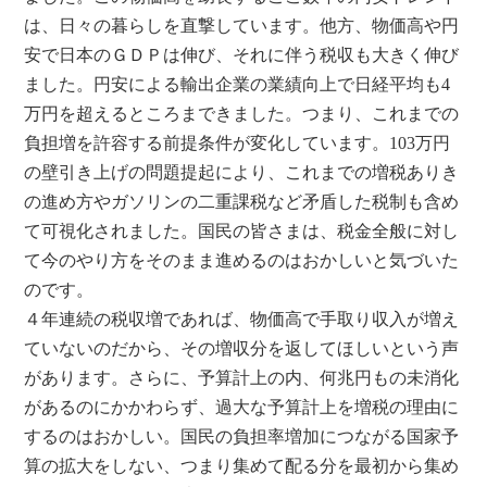
は、日々の暮らしを直撃しています。他方、物価高や円
安で日本のＧＤＰは伸び、それに伴う税収も大きく伸び
ました。円安による輸出企業の業績向上で日経平均も4
万円を超えるところまできました。つまり、これまでの
負担増を許容する前提条件が変化しています。103万円
の壁引き上げの問題提起により、これまでの増税ありき
の進め方やガソリンの二重課税など矛盾した税制も含め
て可視化されました。国民の皆さまは、税金全般に対し
て今のやり方をそのまま進めるのはおかしいと気づいた
のです。
４年連続の税収増であれば、物価高で手取り収入が増え
ていないのだから、その増収分を返してほしいという声
があります。さらに、予算計上の内、何兆円もの未消化
があるのにかかわらず、過大な予算計上を増税の理由に
するのはおかしい。国民の負担率増加につながる国家予
算の拡大をしない、つまり集めて配る分を最初から集め