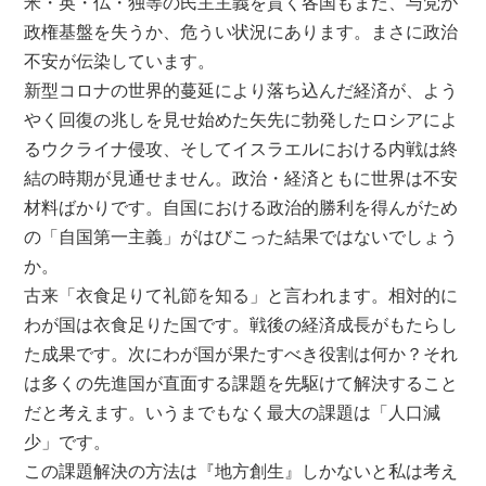
米・英・仏・独等の民主主義を貫く各国もまた、与党が
政権基盤を失うか、危うい状況にあります。まさに政治
不安が伝染しています。
新型コロナの世界的蔓延により落ち込んだ経済が、よう
やく回復の兆しを見せ始めた矢先に勃発したロシアによ
るウクライナ侵攻、そしてイスラエルにおける内戦は終
結の時期が見通せません。政治・経済ともに世界は不安
材料ばかりです。自国における政治的勝利を得んがため
の「自国第一主義」がはびこった結果ではないでしょう
か。
古来「衣食足りて礼節を知る」と言われます。相対的に
わが国は衣食足りた国です。戦後の経済成長がもたらし
た成果です。次にわが国が果たすべき役割は何か？それ
は多くの先進国が直面する課題を先駆けて解決すること
だと考えます。いうまでもなく最大の課題は「人口減
少」です。
この課題解決の方法は『地方創生』しかないと私は考え